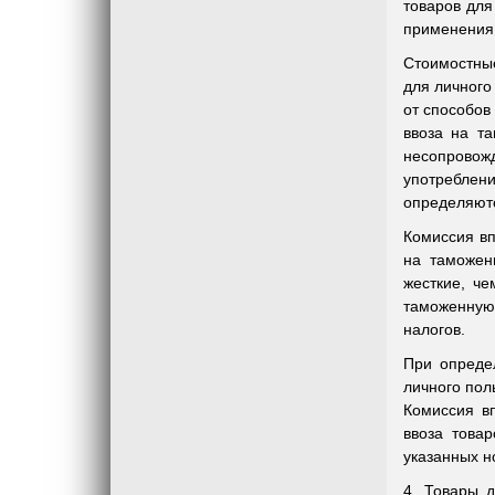
товаров для
применения
Стоимостны
для личного
от способов
ввоза на т
несопровож
употреблен
определяют
Комиссия в
на таможен
жесткие, ч
таможенную
налогов.
При опреде
личного пол
Комиссия в
ввоза това
указанных н
4. Товары д