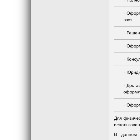
Полно
Оформ
ввоз.
Решен
Оформ
Консу
Юриди
Доста
оформле
Оформ
Для физичес
использован
В данном 