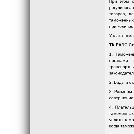
При этом о
регулирова
товаров, п
таможенных 
при количе
Уплата там
ТК ЕАЭС Ст
1. Таможен
органами 
транспортны
законодател
2.
Виды
и
ст
3. Размеры 
совершение 
4. Платель
таможенных
уплаты тамо
когда тамож