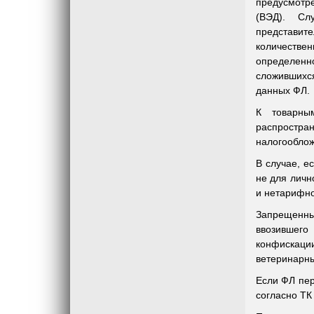
предусмотр
(ВЭД). Сл
представи
количеств
определенн
сложившихс
данных ФЛ.
К товарны
распростра
налогообло
В случае, е
не для личн
и нетарифно
Запрещенны
ввозившего
конфискац
ветеринарны
Если ФЛ пе
согласно ТК