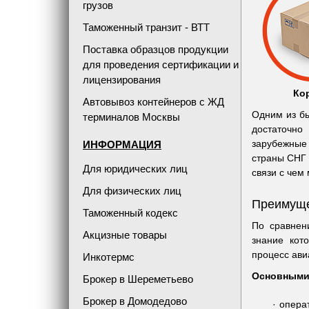
грузов
Таможенный транзит - ВТТ
Поставка образцов продукции
для проведения сертификации и
лицензирования
Ко
Автовывоз контейнеров с ЖД
Одним из бы
терминалов Москвы
достаточно
зарубежные 
ИНФОРМАЦИЯ
страны СНГ 
Для юридических лиц
связи с чем 
Для физических лиц
Преимуще
Таможенный кодекс
По сравнен
Акцизные товары
знание кот
процесс ави
Инкотермс
Основными 
Брокер в Шереметьево
Брокер в Домодедово
опера