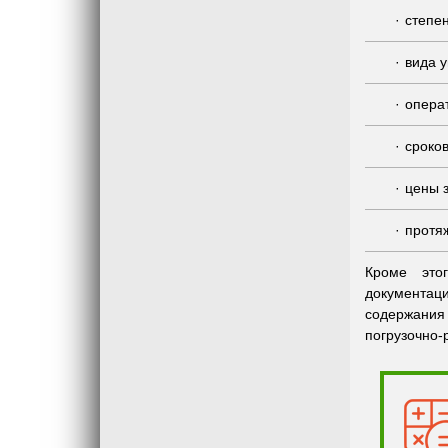
степен
вида у
операт
сроко
цены з
протя
Кроме это
документац
содержания
погрузочно-