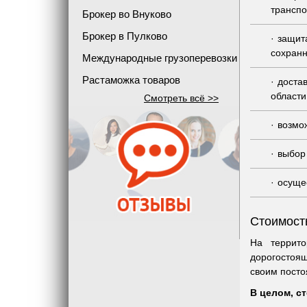
транспо
Брокер во Внуково
Брокер в Пулково
защит
сохранн
Международные грузоперевозки
Растаможка товаров
доста
области
Смотреть всё >>
возмож
выбор
осуще
Стоимост
На террито
дорогостоящ
своим посто
В целом, с