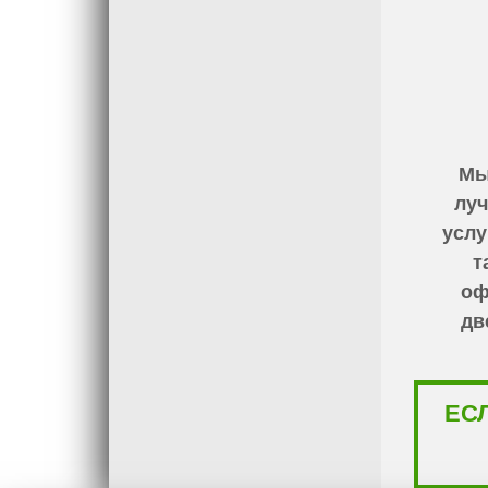
Мы
луч
услу
т
оф
дв
ЕС