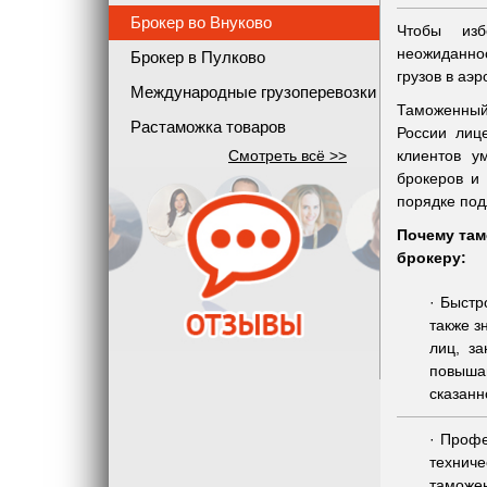
Брокер во Внуково
Чтобы изб
неожиданно
Брокер в Пулково
грузов в аэ
Международные грузоперевозки
Таможенный
Растаможка товаров
России лиц
Смотреть всё >>
клиентов у
брокеров и 
порядке под
Почему там
брокеру:
Быстр
также з
лиц, з
повыша
сказан
Профе
техниче
таможе