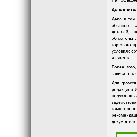
На последне
Дополнител
Дело в том,
обычных «
деталей, 
обязатель
торгового 
условиях со
и рисков.
Более того,
зависит нал
Для грамот
редакцией И
подзаконных
задействова
таможенног
рекомендац
документов.