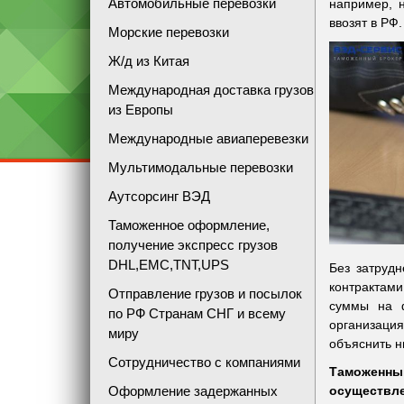
Автомобильные перевозки
например, 
ввозят в РФ.
Морские перевозки
Ж/д из Китая
Международная доставка грузов
из Европы
Международные авиаперевезки
Мультимодальные перевозки
Аутсорсинг ВЭД
Таможенное оформление,
получение экспресс грузов
DHL,EMC,TNT,UPS
Без затруд
контрактам
Отправление грузов и посылок
суммы на ф
по РФ Странам СНГ и всему
организаци
миру
объяснить н
Сотрудничество с компаниями
Таможенны
Оформление задержанных
осуществле