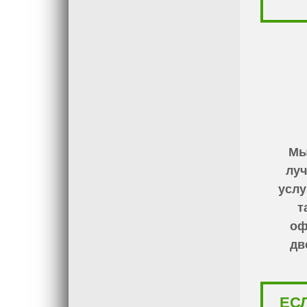
Мы
луч
услу
т
оф
дв
ЕС