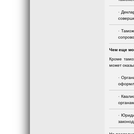
Декла
соверше
Тамо
сопров
Чем еще мо
Кроме тамо
может оказы
Орган
оформл
Квали
органам
Юриди
законод