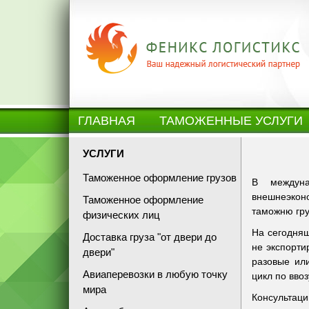
ГЛАВНАЯ
ТАМОЖЕННЫЕ УСЛУГИ
УСЛУГИ
Таможенное оформление грузов
В междуна
внешнеэкон
Таможенное оформление
таможню гру
физических лиц
На сегодняш
Доставка груза "от двери до
не экспорти
двери"
разовые ил
Авиаперевозки в любую точку
цикл по вво
мира
Консультац