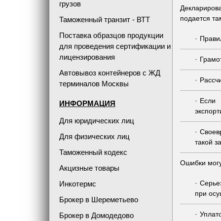
грузов
Деклариров
подается та
Таможенный транзит - ВТТ
Поставка образцов продукции
Прави
для проведения сертификации и
лицензирования
Грамо
Автовывоз контейнеров с ЖД
Рассч
терминалов Москвы
Если
ИНФОРМАЦИЯ
экспор
Для юридических лиц
Своев
Для физических лиц
такой з
Таможенный кодекс
Ошибки могу
Акцизные товары
Серье
Инкотермс
при осу
Брокер в Шереметьево
Уплат
Брокер в Домодедово