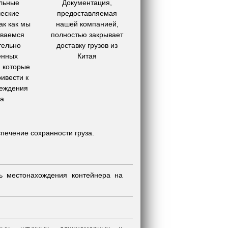
льные
Документация,
ческие
предоставляемая
ак как мы
нашей компанией,
ваемся
полностью закрывает
тельно
доставку грузов из
енных
Китая
 которые
ривести к
реждения
за
печение сохранности груза.
ль местонахождения контейнера на