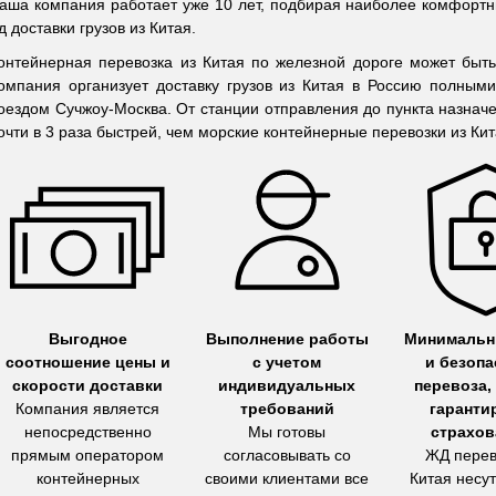
аша компания работает уже 10 лет, подбирая наиболее комфорт
д доставки грузов из Китая.
онтейнерная перевозка из Китая по железной дороге может быть 
омпания организует доставку грузов из Китая в Россию полны
оездом Сучжоу-Москва. От станции отправления до пункта назначен
очти в 3 раза быстрей, чем морские контейнерные перевозки из Кит
Выгодное
Выполнение работы
Минимальн
соотношение цены и
с учетом
и безопа
скорости доставки
индивидуальных
перевоза,
Компания является
требований
гаранти
непосредственно
Мы готовы
страхов
прямым оператором
согласовывать со
ЖД перев
контейнерных
своими клиентами все
Китая несут