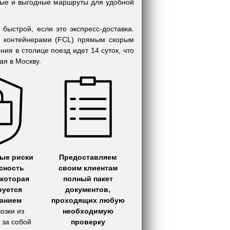
ные и выгодные маршруты для удобной
быстрой, если это экспресс-доставка.
ми контейнерами (FCL) прямым скорым
ия в столице поезд идет 14 суток, что
ая в Москву.
ые риски
Предоставляем
сность
своим клиентам
 которая
полный пакет
руется
документов,
анием
проходящих любую
озки из
необходимую
 за собой
проверку