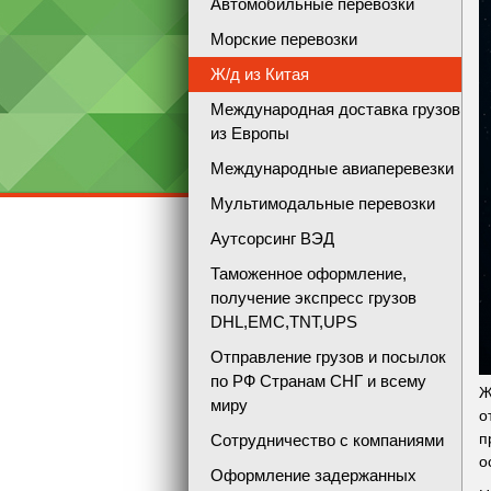
Автомобильные перевозки
Морские перевозки
Ж/д из Китая
Международная доставка грузов
из Европы
Международные авиаперевезки
Мультимодальные перевозки
Аутсорсинг ВЭД
Таможенное оформление,
получение экспресс грузов
DHL,EMC,TNT,UPS
Отправление грузов и посылок
по РФ Странам СНГ и всему
Ж
миру
о
п
Сотрудничество с компаниями
о
Оформление задержанных