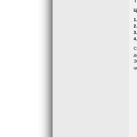
Т
Ц
1
2
3
4
С
д
Э
ц