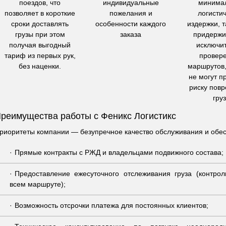
поездов, что
индивидуальные
минима
позволяет в короткие
пожелания и
логисти
сроки доставлять
особенности каждого
издержки, т
грузы при этом
заказа
придержи
получая выгодный
исключи
тариф из первых рук,
провер
без наценки.
маршрутов,
не могут п
риску пов
гру
реимущества работы с Феникс Логистикс
риоритеты компании — безупречное качество обслуживания и обес
Прямые контракты с РЖД и владельцами подвижного состава;
Предоставление ежесуточного отслеживания груза (контро
всем маршруте);
Возможность отсрочки платежа для постоянных клиентов;