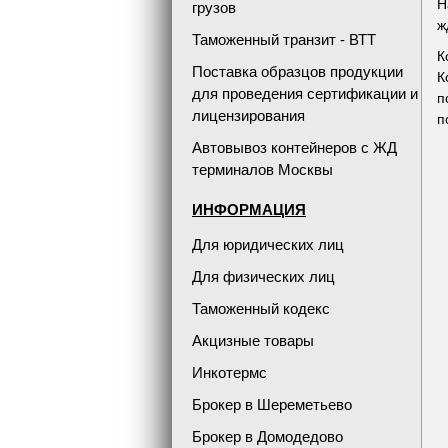
Н
грузов
ж
Таможенный транзит - ВТТ
К
Поставка образцов продукции
К
для проведения сертификации и
п
лицензирования
п
Автовывоз контейнеров с ЖД
терминалов Москвы
ИНФОРМАЦИЯ
Для юридических лиц
Для физических лиц
Таможенный кодекс
Акцизные товары
Инкотермс
Брокер в Шереметьево
Брокер в Домодедово