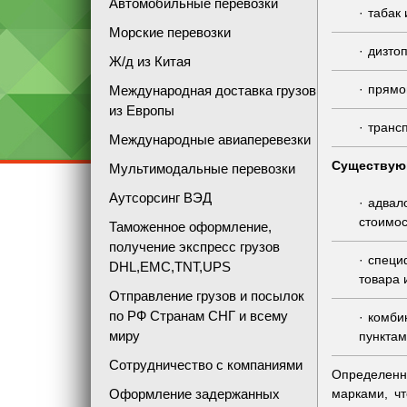
Автомобильные перевозки
табак 
Морские перевозки
дизто
Ж/д из Китая
прямо
Международная доставка грузов
из Европы
транс
Международные авиаперевезки
Существующ
Мультимодальные перевозки
Аутсорсинг ВЭД
адвал
стоимос
Таможенное оформление,
получение экспресс грузов
специ
DHL,EMC,TNT,UPS
товара 
Отправление грузов и посылок
по РФ Странам СНГ и всему
комби
миру
пунктам
Сотрудничество с компаниями
Определенна
Оформление задержанных
марками, ч