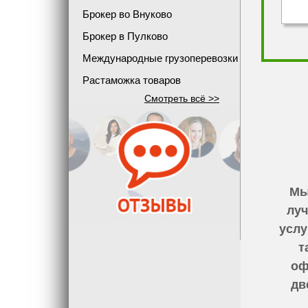
Брокер во Внуково
Брокер в Пулково
Международные грузоперевозки
Растаможка товаров
Смотреть всё >>
Мы
луч
услу
т
оф
дв