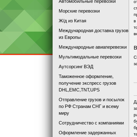
Автомобильные перевозки
о
с
Морские перевозки
п
Ж/д из Китая
в
т
Международная доставка грузов
в
из Европы
Международные авиаперевезки
В
Мультимодальные перевозки
С
з
Аутсорсинг ВЭД
Таможенное оформление,
получение экспресс грузов
DHL,EMC,TNT,UPS
Отправление грузов и посылок
Д
по РФ Странам СНГ и всему
з
миру
р
б
Сотрудничество с компаниями
б
Оформление задержанных
т