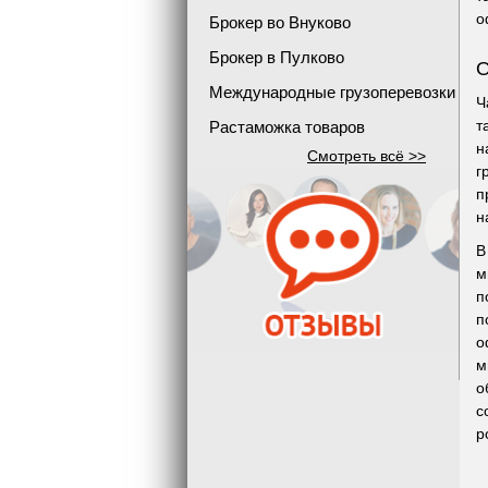
о
Брокер во Внуково
Брокер в Пулково
О
Международные грузоперевозки
Ч
т
Растаможка товаров
н
Смотреть всё >>
г
п
н
В
м
п
п
о
м
о
с
р