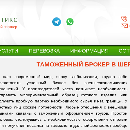
УСЛУГИ
ПЕРЕВОЗКА
ИНФОРМАЦИЯ
СОТ
ТАМОЖЕННЫЙ БРОКЕР В ШЕ
 наш современный мир, эпоху глобализации, трудно себе
редставить успешный бизнес без внешнеэкономических
тношений. У производителей часто возникает необходимость
тправить экспериментальный образец готового изделия или
олучить пробную партию необходимого сырья из-за границы. У
астных лиц схожие потребности. Любые отношения с внешними
ынками связаны с таможенным оформлением грузов. Простой
еловек, столкнувшись с необходимостью оформления отправки
ли получения посылки на таможне, в дальнейшем может вообще