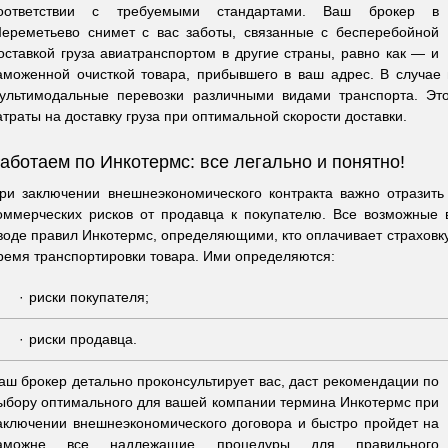
оответствии с требуемыми стандартами. Ваш брокер в
ереметьево снимет с вас заботы, связанные с бесперебойной
оставкой груза авиатранспортом в другие страны, равно как — и
аможенной очисткой товара, прибывшего в ваш адрес. В случа
ультимодальные перевозки различными видами транспорта. Это
атраты на доставку груза при оптимальной скорости доставки.
аботаем по Инкотермс: все легально и понятно!
ри заключении внешнеэкономического контракта важно отразит
оммерческих рисков от продавца к покупателю. Все возможные
воде правил Инкотермс, определяющими, кто оплачивает страховку, 
ремя транспортировки товара. Ими определяются:
риски покупателя;
риски продавца.
аш брокер детально проконсультирует вас, даст рекомендации по
ыбору оптимального для вашей компании термина Инкотермс при
аключении внешнеэкономического договора и быстро пройдет на
аможне все надлежащие процедуры для правильного