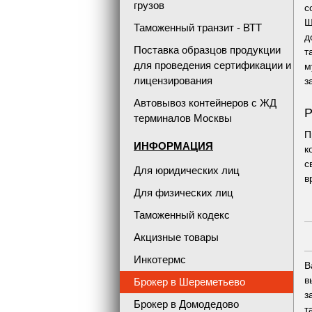
грузов
с
Ш
Таможенный транзит - ВТТ
д
Поставка образцов продукции
т
для проведения сертификации и
м
лицензирования
з
Автовывоз контейнеров с ЖД
Р
терминалов Москвы
П
ИНФОРМАЦИЯ
к
с
Для юридических лиц
в
Для физических лиц
Таможенный кодекс
Акцизные товары
Инкотермс
В
в
Брокер в Шереметьево
з
Брокер в Домодедово
т