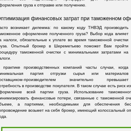
формления груза к отправке или получению.
птимизация финансовых затрат при таможенном о
асто возникает дилемма: по какому коду ТНВЭД производить
аможенное оформление полученного груза? Выбор кода влияет
а налоги, обязательные к уплате во время таможенной очистки
руза. Опытный брокер в Шереметьево поможет Вам пройти
роцедуру таможенной очистки с минимальными затратами на
алоги.
 практике производственных компаний часты случаи, когда
инимальная партия отгрузки сырья или материалов
оставщиком-производителем значительно превышает
отребность в производстве покупателя. В таком случае есть риск и
формление всей партии груза. Использование таможенног
инимизировать финансовые потери, связанные с таможенной оч
бъеме, а партиями, необходимыми для обеспечения бесп
опровождение возьмет на себя брокер, имеющий колоссальный о
ода.