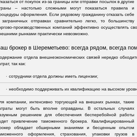
тказаться от покупок из-за границы или отправки посылок в другие
траны – настолько сложными могут показаться правила и
роцедуры оформления. Если рядовому гражданину отказать себе
 заграничных отправках сравнительно легко, то большинству
оргово-производственных компаний эффективно осуществлять сво
нешними рынками практически невозможно.
аш брокер в Шереметьево: всегда рядом, всегда по
одержание отдела внешнеэкономических связей нередко обходи
атрат, так как:
сотрудники отдела должны иметь лицензии;
необходимо поддерживать их квалификацию на высоком уровн
ля компании, интенсивно торгующей на внешних рынках, такие
атраты могут быть вполне оправданы. В остальных случаях
азумным решением для обеспечения бесперебойной работы
удет привлечение таможенного брокера. Квалифицированный
рокер обладает обширными знаниями и бесценным опытом
аможенного оформления, страхования, упаковки грузов в