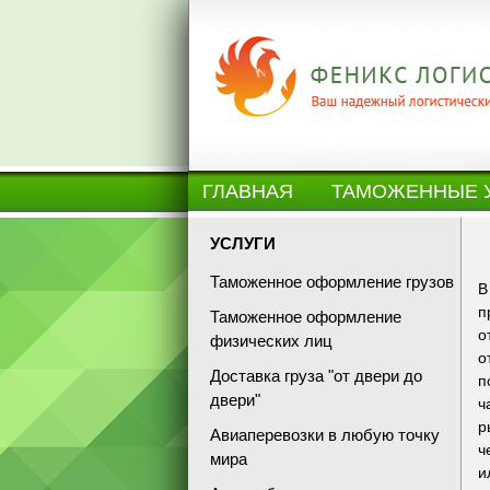
ГЛАВНАЯ
ТАМОЖЕННЫЕ 
УСЛУГИ
Таможенное оформление грузов
В
п
Таможенное оформление
о
физических лиц
о
Доставка груза "от двери до
п
двери"
ч
р
Авиаперевозки в любую точку
ч
мира
и