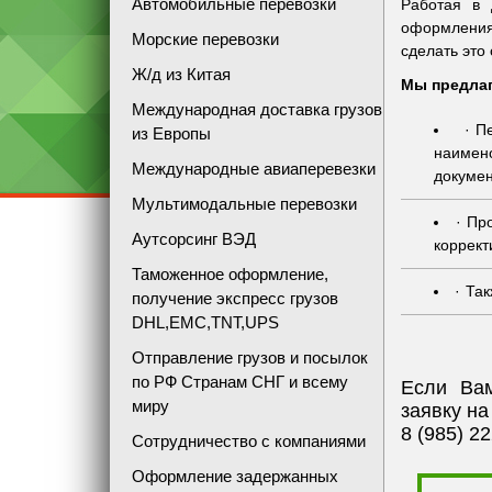
Автомобильные перевозки
Работая в 
оформления
Морские перевозки
сделать это
Ж/д из Китая
Мы предлаг
Международная доставка грузов
П
из Европы
наимен
Международные авиаперевезки
докумен
Мультимодальные перевозки
Пр
Аутсорсинг ВЭД
коррект
Таможенное оформление,
Так
получение экспресс грузов
DHL,EMC,TNT,UPS
Отправление грузов и посылок
по РФ Странам СНГ и всему
Если Вам
миру
заявку на
8 (985) 2
Сотрудничество с компаниями
Оформление задержанных