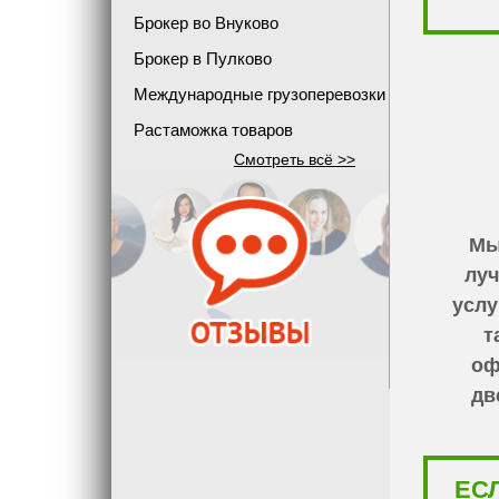
Брокер во Внуково
Брокер в Пулково
Международные грузоперевозки
Растаможка товаров
Смотреть всё >>
Мы
луч
услу
т
оф
дв
ЕС